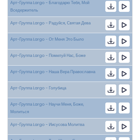
Арт-Группа Largo - Благодарю Тебя, Мой
Вседержитель
Арт-Группа Largo - Радуйся, Святая Дева
Арт-Группа Largo - От Меня Это Было
Арт-Группа Largo - Помилуй Нас, Боже
Арт-Группа Largo - Наша Вера Православна
Арт-Группа Largo - Голубица
Арт-Группа Largo - Научи Меня, Боже,
Молиться
Арт-Группа Largo - Иисусова Молитва