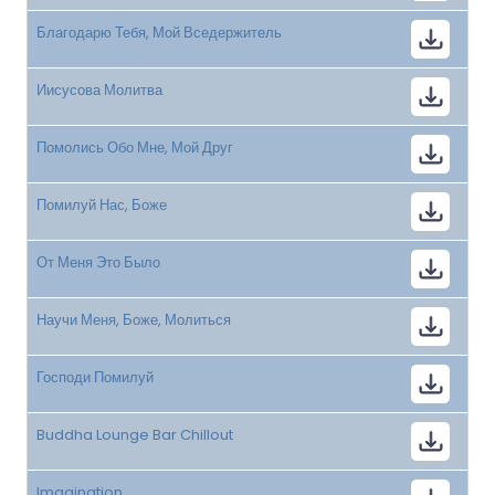
Благодарю Тебя, Мой Вседержитель
Иисусова Молитва
Помолись Обо Мне, Мой Друг
Помилуй Нас, Боже
От Меня Это Было
Научи Меня, Боже, Молиться
Господи Помилуй
Buddha Lounge Bar Chillout
Imagination