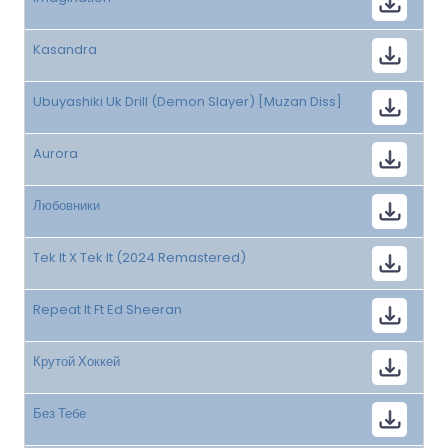
Kasandra
Ubuyashiki Uk Drill (Demon Slayer) [Muzan Diss]
Aurora
Любовники
Tek It X Tek It (2024 Remastered)
Repeat It Ft Ed Sheeran
Крутой Хоккей
Без Тебе